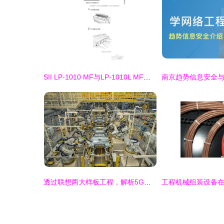
SII LP-1010 MF与LP-1010L MF网络多功能工程打印机的网络工程应用指南
透过联想两大样板工程，解析5G全连接工厂建设指南