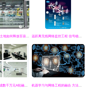
“工业上楼” 28亩土地如何释放百亩产能的网络工程转型之路
远距离无线网络监控工程 信号稳定与设备供应策略——以EOC1650为例
「极光星通」完成数千万元A轮融资，加速卫星激光通信终端及组件产能建设
机器学习与网络工程的融合 方法与应用概述